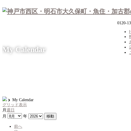
0120-13
My Calendar
My Calendar
グリッド
表示
月
週
日
月
年
前へ